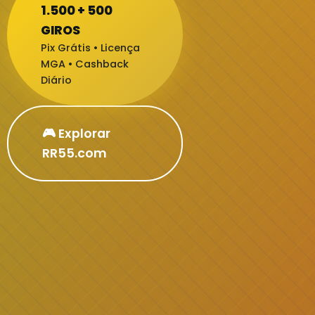
1.500 + 500
GIROS
Pix Grátis • Licença
MGA • Cashback
Diário
🎮 Explorar
RR55.com