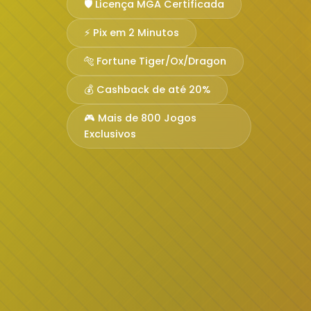
🛡️ Licença MGA Certificada
⚡ Pix em 2 Minutos
🐅 Fortune Tiger/Ox/Dragon
💰 Cashback de até 20%
🎮 Mais de 800 Jogos
Exclusivos