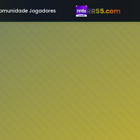
RR55.com
omunidade Jogadores