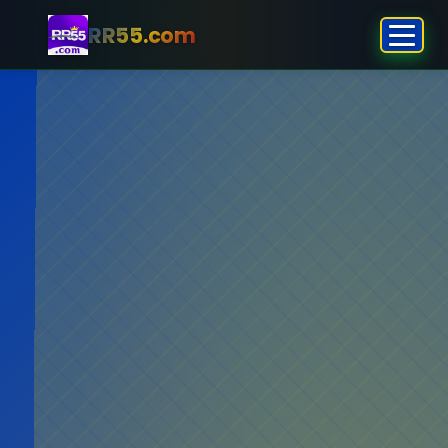
RR55.com