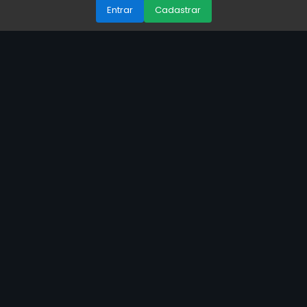
Entrar
Cadastrar
RR55.com | Explorando o
Jogo Inovador
FloatingMarket: Descrição,
Introdução e Regras
Descubra o novo jogo FloatingMarket com