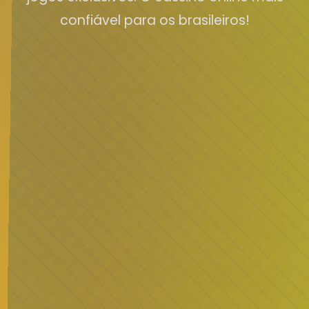
confiável para os brasileiros!