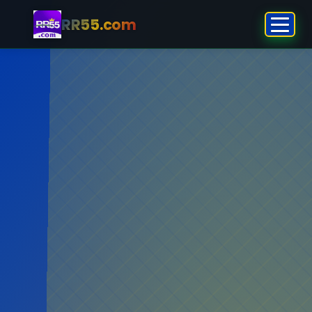
RR55.com