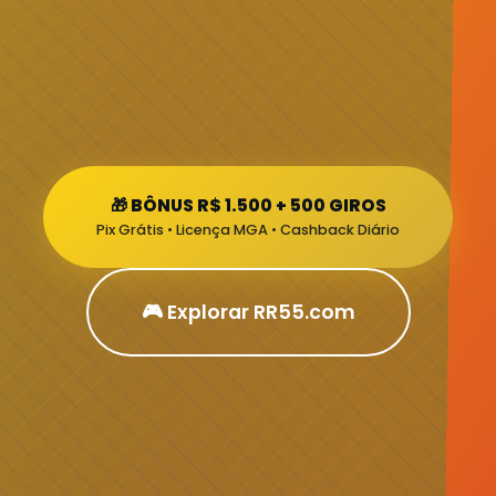
🎁 BÔNUS R$ 1.500 + 500 GIROS
Pix Grátis • Licença MGA • Cashback Diário
🎮 Explorar RR55.com