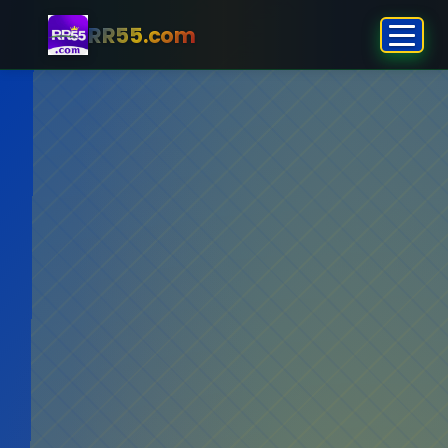
RR55.com