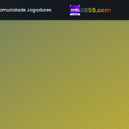
RR55.com
omunidade Jogadores