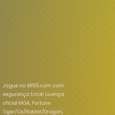
Jogue no RR55.com com
segurança total! Licença
oficial MGA, Fortune
Tiger/Ox/Rabbit/Dragon,