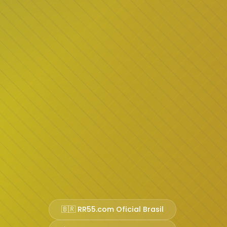
🇧🇷 RR55.com Oficial Brasil