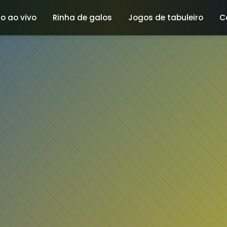
o ao vivo
Rinha de galos
Jogos de tabuleiro
C