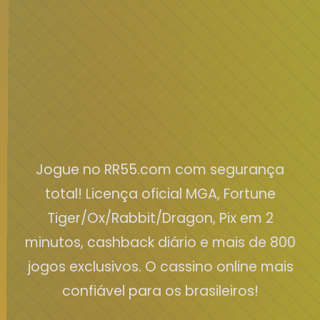
Jogue no RR55.com com segurança
total! Licença oficial MGA, Fortune
Tiger/Ox/Rabbit/Dragon, Pix em 2
minutos, cashback diário e mais de 800
jogos exclusivos. O cassino online mais
confiável para os brasileiros!