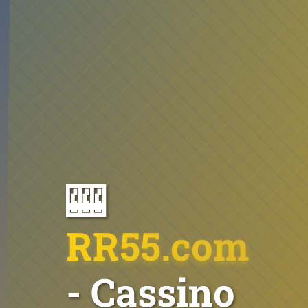
🎰
RR55.com
- Cassino