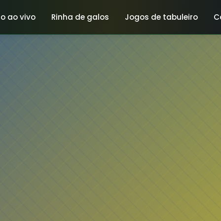
o ao vivo
Rinha de galos
Jogos de tabuleiro
C