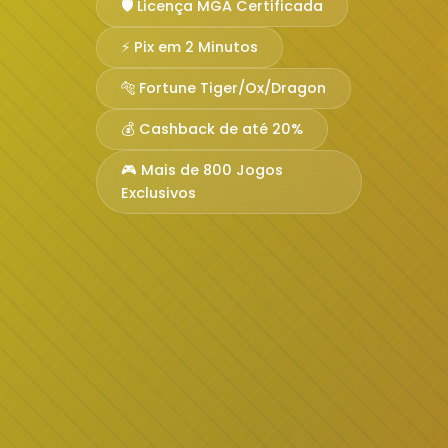
🛡️ Licença MGA Certificada
⚡ Pix em 2 Minutos
🐅 Fortune Tiger/Ox/Dragon
💰 Cashback de até 20%
🎮 Mais de 800 Jogos
Exclusivos