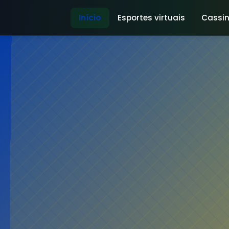
Início
Esportes virtuais
Cassin