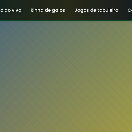
o ao vivo
Rinha de galos
Jogos de tabuleiro
C