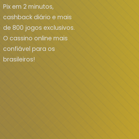
Pix em 2 minutos,
cashback diário e mais
de 800 jogos exclusivos.
O cassino online mais
confiável para os
brasileiros!