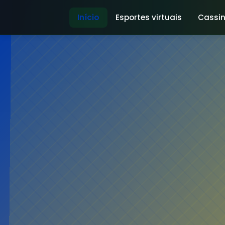
Início
Esportes virtuais
Cassin