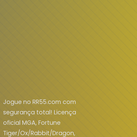
Jogue no RR55.com com
segurança total! Licença
oficial MGA, Fortune
Tiger/Ox/Rabbit/Dragon,