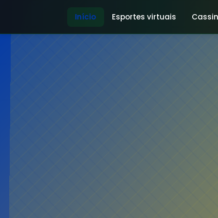
Início
Esportes virtuais
Cassin